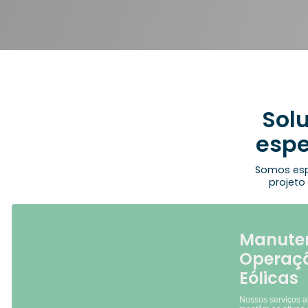
Solu
espe
Somos esp
projeto
Manute
Operaçõ
Eólicas
Nossos serviços 