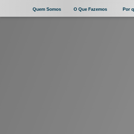
Quem Somos
O Que Fazemos
Por q
Quem Somos
O 